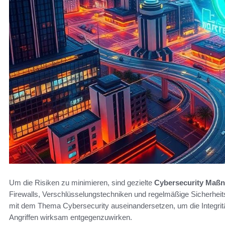
Um die Risiken zu minimieren, sind gezielte
Cybersecurity Maß
Firewalls, Verschlüsselungstechniken und regelmäßige Sicherhe
mit dem Thema Cybersecurity auseinandersetzen, um die Integritä
Angriffen wirksam entgegenzuwirken.