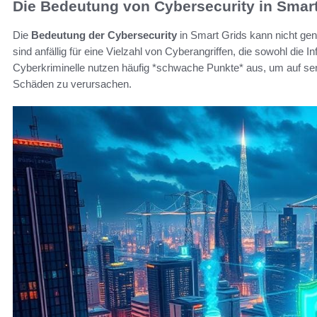
Die Bedeutung von Cybersecurity in Smart
Die
Bedeutung der Cybersecurity
in Smart Grids kann nicht ge
sind anfällig für eine Vielzahl von Cyberangriffen, die sowohl die I
Cyberkriminelle nutzen häufig *schwache Punkte* aus, um auf se
Schäden zu verursachen.