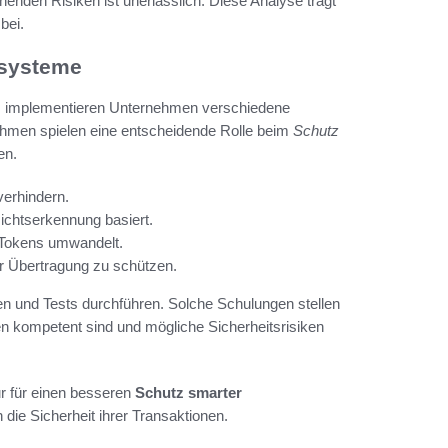
enden Risiken ist unerlässlich. Diese Analyse trägt
bei.
lsysteme
en, implementieren Unternehmen verschiedene
hmen spielen eine entscheidende Rolle beim
Schutz
en.
verhindern.
ichtserkennung basiert.
e Tokens umwandelt.
r Übertragung zu schützen.
en und Tests durchführen. Solche Schulungen stellen
n kompetent sind und mögliche Sicherheitsrisiken
r für einen besseren
Schutz smarter
 die Sicherheit ihrer Transaktionen.