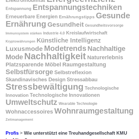
Elektromobilität
Entspannungstechniken
Entspannung
Gesunde
Erneuerbare Energien
Ernährungstipps
Ernährung
Gesundheit
Gesundheitsvorsorge
Kreislaufwirtschaft
Immunsystem stärken
Industrie 4.0
Künstliche Intelligenz
Kryptowährungen
Modetrends
Nachhaltige
Luxusmode
Nachhaltigkeit
Mode
Naturerlebnis
Platzsparende Möbel
Raumgestaltung
Selbstfürsorge
Selbstreflexion
Skandinavisches Design
Stressabbau
Stressbewältigung
Technologische
Innovation
Technologische Innovationen
Umweltschutz
Wearable Technologie
Wohnraumgestaltung
Wohnaccessoires
Zeitmanagement
Profis
>
Wie unterstützt eine Treuhandgesellschaft KMU