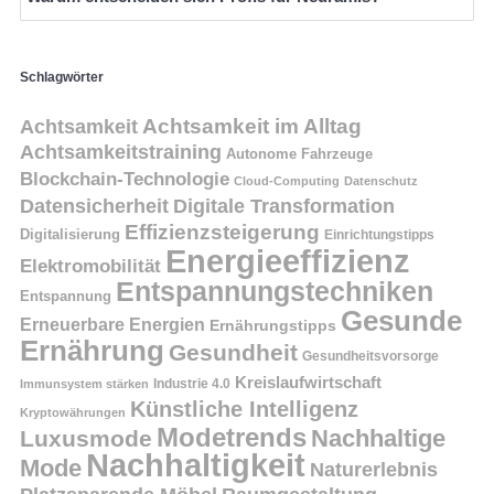
Schlagwörter
Achtsamkeit
Achtsamkeit im Alltag
Achtsamkeitstraining
Autonome Fahrzeuge
Blockchain-Technologie
Cloud-Computing
Datenschutz
Datensicherheit
Digitale Transformation
Effizienzsteigerung
Digitalisierung
Einrichtungstipps
Energieeffizienz
Elektromobilität
Entspannungstechniken
Entspannung
Gesunde
Erneuerbare Energien
Ernährungstipps
Ernährung
Gesundheit
Gesundheitsvorsorge
Kreislaufwirtschaft
Immunsystem stärken
Industrie 4.0
Künstliche Intelligenz
Kryptowährungen
Modetrends
Nachhaltige
Luxusmode
Nachhaltigkeit
Mode
Naturerlebnis