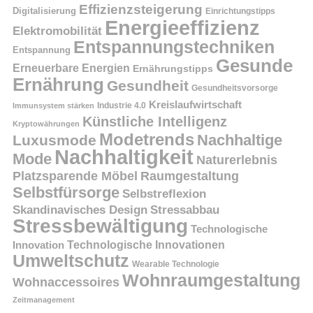
Effizienzsteigerung
Digitalisierung
Einrichtungstipps
Energieeffizienz
Elektromobilität
Entspannungstechniken
Entspannung
Gesunde
Erneuerbare Energien
Ernährungstipps
Ernährung
Gesundheit
Gesundheitsvorsorge
Kreislaufwirtschaft
Immunsystem stärken
Industrie 4.0
Künstliche Intelligenz
Kryptowährungen
Modetrends
Nachhaltige
Luxusmode
Nachhaltigkeit
Mode
Naturerlebnis
Platzsparende Möbel
Raumgestaltung
Selbstfürsorge
Selbstreflexion
Skandinavisches Design
Stressabbau
Stressbewältigung
Technologische
Innovation
Technologische Innovationen
Umweltschutz
Wearable Technologie
Wohnraumgestaltung
Wohnaccessoires
Zeitmanagement