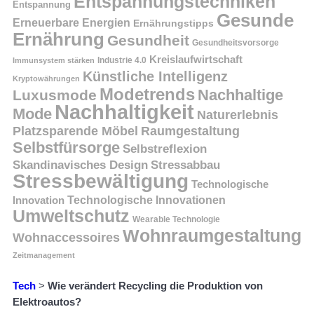
Entspannungstechniken
Entspannung
Gesunde
Erneuerbare Energien
Ernährungstipps
Ernährung
Gesundheit
Gesundheitsvorsorge
Kreislaufwirtschaft
Immunsystem stärken
Industrie 4.0
Künstliche Intelligenz
Kryptowährungen
Modetrends
Nachhaltige
Luxusmode
Nachhaltigkeit
Mode
Naturerlebnis
Platzsparende Möbel
Raumgestaltung
Selbstfürsorge
Selbstreflexion
Skandinavisches Design
Stressabbau
Stressbewältigung
Technologische
Innovation
Technologische Innovationen
Umweltschutz
Wearable Technologie
Wohnraumgestaltung
Wohnaccessoires
Zeitmanagement
Tech
>
Wie verändert Recycling die Produktion von
Elektroautos?