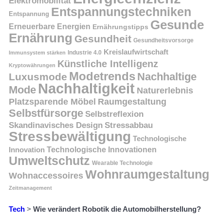
Elektromobilität
Entspannungstechniken
Entspannung
Gesunde
Erneuerbare Energien
Ernährungstipps
Ernährung
Gesundheit
Gesundheitsvorsorge
Kreislaufwirtschaft
Immunsystem stärken
Industrie 4.0
Künstliche Intelligenz
Kryptowährungen
Modetrends
Nachhaltige
Luxusmode
Nachhaltigkeit
Mode
Naturerlebnis
Platzsparende Möbel
Raumgestaltung
Selbstfürsorge
Selbstreflexion
Skandinavisches Design
Stressabbau
Stressbewältigung
Technologische
Innovation
Technologische Innovationen
Umweltschutz
Wearable Technologie
Wohnraumgestaltung
Wohnaccessoires
Zeitmanagement
Tech
>
Wie verändert Robotik die Automobilherstellung?