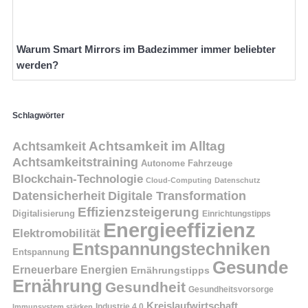
Warum Smart Mirrors im Badezimmer immer beliebter
werden?
Schlagwörter
Achtsamkeit
Achtsamkeit im Alltag
Achtsamkeitstraining
Autonome Fahrzeuge
Blockchain-Technologie
Cloud-Computing
Datenschutz
Datensicherheit
Digitale Transformation
Effizienzsteigerung
Digitalisierung
Einrichtungstipps
Energieeffizienz
Elektromobilität
Entspannungstechniken
Entspannung
Gesunde
Erneuerbare Energien
Ernährungstipps
Ernährung
Gesundheit
Gesundheitsvorsorge
Kreislaufwirtschaft
Immunsystem stärken
Industrie 4.0