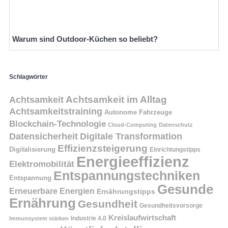
Warum sind Outdoor-Küchen so beliebt?
Schlagwörter
Achtsamkeit
Achtsamkeit im Alltag
Achtsamkeitstraining
Autonome Fahrzeuge
Blockchain-Technologie
Cloud-Computing
Datenschutz
Datensicherheit
Digitale Transformation
Effizienzsteigerung
Digitalisierung
Einrichtungstipps
Energieeffizienz
Elektromobilität
Entspannungstechniken
Entspannung
Gesunde
Erneuerbare Energien
Ernährungstipps
Ernährung
Gesundheit
Gesundheitsvorsorge
Kreislaufwirtschaft
Immunsystem stärken
Industrie 4.0