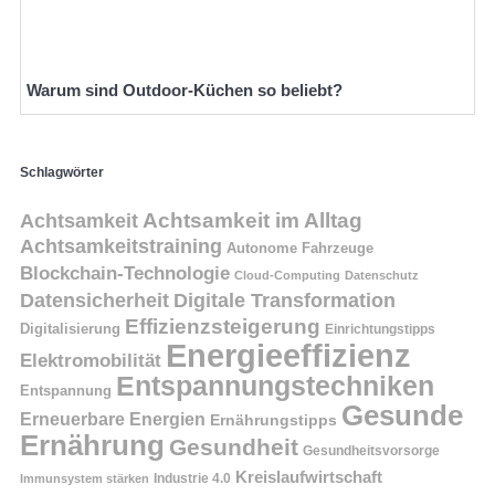
Warum sind Outdoor-Küchen so beliebt?
Schlagwörter
Achtsamkeit
Achtsamkeit im Alltag
Achtsamkeitstraining
Autonome Fahrzeuge
Blockchain-Technologie
Cloud-Computing
Datenschutz
Datensicherheit
Digitale Transformation
Effizienzsteigerung
Digitalisierung
Einrichtungstipps
Energieeffizienz
Elektromobilität
Entspannungstechniken
Entspannung
Gesunde
Erneuerbare Energien
Ernährungstipps
Ernährung
Gesundheit
Gesundheitsvorsorge
Kreislaufwirtschaft
Immunsystem stärken
Industrie 4.0