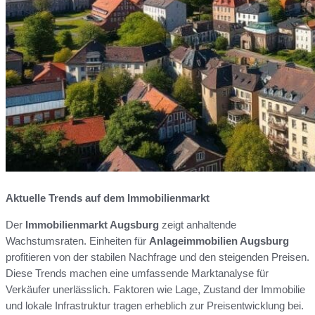
Aktuelle Trends auf dem Immobilienmarkt
Der
Immobilienmarkt Augsburg
zeigt anhaltende
Wachstumsraten. Einheiten für
Anlageimmobilien Augsburg
profitieren von der stabilen Nachfrage und den steigenden Preisen.
Diese Trends machen eine umfassende Marktanalyse für
Verkäufer unerlässlich. Faktoren wie Lage, Zustand der Immobilie
und lokale Infrastruktur tragen erheblich zur Preisentwicklung bei.