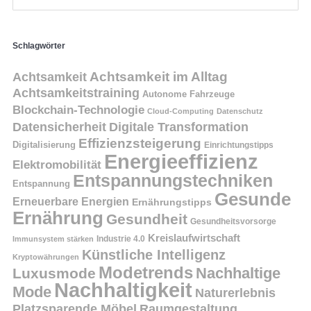
Schlagwörter
Achtsamkeit
Achtsamkeit im Alltag
Achtsamkeitstraining
Autonome Fahrzeuge
Blockchain-Technologie
Cloud-Computing
Datenschutz
Datensicherheit
Digitale Transformation
Effizienzsteigerung
Digitalisierung
Einrichtungstipps
Energieeffizienz
Elektromobilität
Entspannungstechniken
Entspannung
Gesunde
Erneuerbare Energien
Ernährungstipps
Ernährung
Gesundheit
Gesundheitsvorsorge
Kreislaufwirtschaft
Immunsystem stärken
Industrie 4.0
Künstliche Intelligenz
Kryptowährungen
Modetrends
Nachhaltige
Luxusmode
Nachhaltigkeit
Mode
Naturerlebnis
Platzsparende Möbel
Raumgestaltung