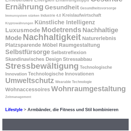
Ernährungstipps
Ernährung
Gesundheit
Gesundheitsvorsorge
Kreislaufwirtschaft
Immunsystem stärken
Industrie 4.0
Künstliche Intelligenz
Kryptowährungen
Modetrends
Nachhaltige
Luxusmode
Nachhaltigkeit
Mode
Naturerlebnis
Platzsparende Möbel
Raumgestaltung
Selbstfürsorge
Selbstreflexion
Skandinavisches Design
Stressabbau
Stressbewältigung
Technologische
Innovation
Technologische Innovationen
Umweltschutz
Wearable Technologie
Wohnraumgestaltung
Wohnaccessoires
Zeitmanagement
Lifestyle
>
Armbänder, die Fitness und Stil kombinieren