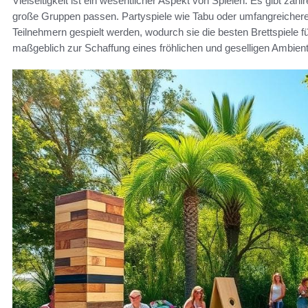
Vielseitigkeit ist ein wesentlicher Aspekt von Spielen. Es gibt zahl
große Gruppen passen. Partyspiele wie Tabu oder umfangreiche
Teilnehmern gespielt werden, wodurch sie die besten Brettspiele f
maßgeblich zur Schaffung eines fröhlichen und geselligen Ambient