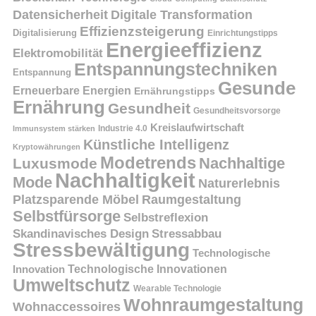
Datensicherheit
Digitale Transformation
Effizienzsteigerung
Digitalisierung
Einrichtungstipps
Energieeffizienz
Elektromobilität
Entspannungstechniken
Entspannung
Gesunde
Erneuerbare Energien
Ernährungstipps
Ernährung
Gesundheit
Gesundheitsvorsorge
Kreislaufwirtschaft
Immunsystem stärken
Industrie 4.0
Künstliche Intelligenz
Kryptowährungen
Modetrends
Nachhaltige
Luxusmode
Nachhaltigkeit
Mode
Naturerlebnis
Platzsparende Möbel
Raumgestaltung
Selbstfürsorge
Selbstreflexion
Skandinavisches Design
Stressabbau
Stressbewältigung
Technologische
Innovation
Technologische Innovationen
Umweltschutz
Wearable Technologie
Wohnraumgestaltung
Wohnaccessoires