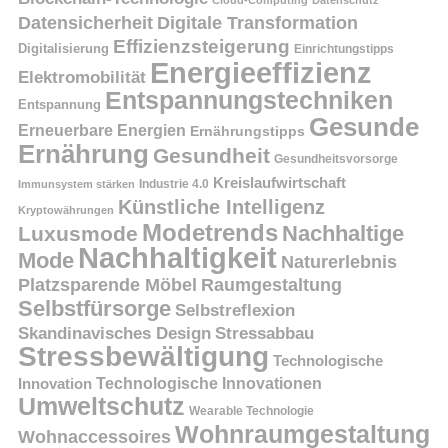
Datensicherheit
Digitale Transformation
Effizienzsteigerung
Digitalisierung
Einrichtungstipps
Energieeffizienz
Elektromobilität
Entspannungstechniken
Entspannung
Gesunde
Erneuerbare Energien
Ernährungstipps
Ernährung
Gesundheit
Gesundheitsvorsorge
Kreislaufwirtschaft
Immunsystem stärken
Industrie 4.0
Künstliche Intelligenz
Kryptowährungen
Modetrends
Nachhaltige
Luxusmode
Nachhaltigkeit
Mode
Naturerlebnis
Platzsparende Möbel
Raumgestaltung
Selbstfürsorge
Selbstreflexion
Skandinavisches Design
Stressabbau
Stressbewältigung
Technologische
Innovation
Technologische Innovationen
Umweltschutz
Wearable Technologie
Wohnraumgestaltung
Wohnaccessoires