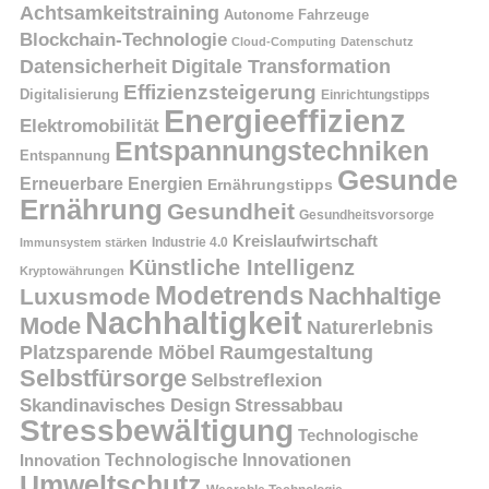
Achtsamkeitstraining
Autonome Fahrzeuge
Blockchain-Technologie
Cloud-Computing
Datenschutz
Datensicherheit
Digitale Transformation
Effizienzsteigerung
Digitalisierung
Einrichtungstipps
Energieeffizienz
Elektromobilität
Entspannungstechniken
Entspannung
Gesunde
Erneuerbare Energien
Ernährungstipps
Ernährung
Gesundheit
Gesundheitsvorsorge
Kreislaufwirtschaft
Immunsystem stärken
Industrie 4.0
Künstliche Intelligenz
Kryptowährungen
Modetrends
Nachhaltige
Luxusmode
Nachhaltigkeit
Mode
Naturerlebnis
Platzsparende Möbel
Raumgestaltung
Selbstfürsorge
Selbstreflexion
Skandinavisches Design
Stressabbau
Stressbewältigung
Technologische
Innovation
Technologische Innovationen
Umweltschutz