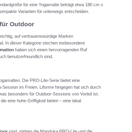
tandardgröße für eine Yogamatte beträgt etwa 180 cm x
kompakte Varianten für unterwegs entscheiden.
 für Outdoor
 wichtig, auf vertrauenswürdige Marken
ind. In dieser Kategorie stechen insbesondere
amatten
haben sich einen hervorragenden Ruf
auch benutzerfreundlich sind.
Yogamatten. Die PRO-Lite-Serie bietet eine
-Session im Freien. Liforme hingegen hat sich durch
was besonders für Outdoor-Sessions von Vorteil ist.
e eine hohe Griffigkeit bieten – eine ideal
door
sind, stehen die Manduka PRO-Lite und die