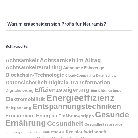
Warum entscheiden sich Profis für Neuramis?
Schlagwörter
Achtsamkeit
Achtsamkeit im Alltag
Achtsamkeitstraining
Autonome Fahrzeuge
Blockchain-Technologie
Cloud-Computing
Datenschutz
Datensicherheit
Digitale Transformation
Effizienzsteigerung
Digitalisierung
Einrichtungstipps
Energieeffizienz
Elektromobilität
Entspannungstechniken
Entspannung
Gesunde
Erneuerbare Energien
Ernährungstipps
Ernährung
Gesundheit
Gesundheitsvorsorge
Kreislaufwirtschaft
Immunsystem stärken
Industrie 4.0