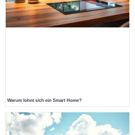
Warum lohnt sich ein Smart Home?