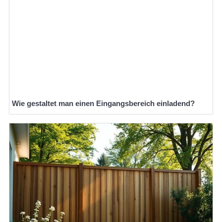
Wie gestaltet man einen Eingangsbereich einladend?