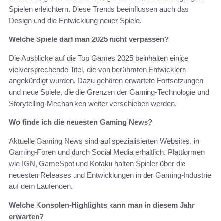
Spielen erleichtern. Diese Trends beeinflussen auch das
Design und die Entwicklung neuer Spiele.
Welche Spiele darf man 2025 nicht verpassen?
Die Ausblicke auf die Top Games 2025 beinhalten einige
vielversprechende Titel, die von berühmten Entwicklern
angekündigt wurden. Dazu gehören erwartete Fortsetzungen
und neue Spiele, die die Grenzen der Gaming-Technologie und
Storytelling-Mechaniken weiter verschieben werden.
Wo finde ich die neuesten Gaming News?
Aktuelle Gaming News sind auf spezialisierten Websites, in
Gaming-Foren und durch Social Media erhältlich. Plattformen
wie IGN, GameSpot und Kotaku halten Spieler über die
neuesten Releases und Entwicklungen in der Gaming-Industrie
auf dem Laufenden.
Welche Konsolen-Highlights kann man in diesem Jahr
erwarten?