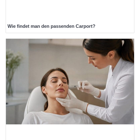
Wie findet man den passenden Carport?