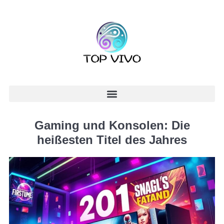
Gaming und Konsolen: Die
heißesten Titel des Jahres