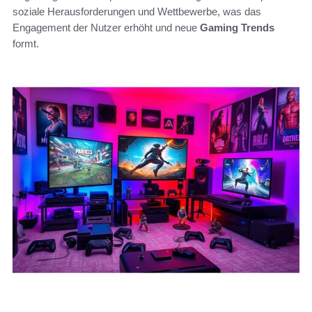
soziale Herausforderungen und Wettbewerbe, was das
Engagement der Nutzer erhöht und neue
Gaming Trends
formt.