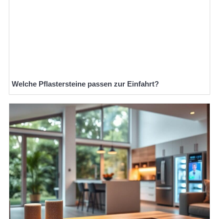
Welche Pflastersteine passen zur Einfahrt?