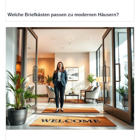
Welche Briefkästen passen zu modernen Häusern?