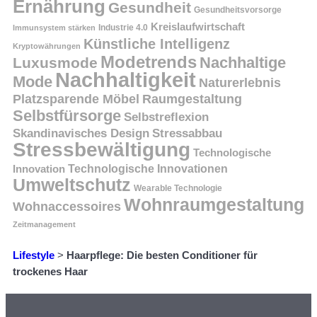
Ernährung
Gesundheit
Gesundheitsvorsorge
Kreislaufwirtschaft
Immunsystem stärken
Industrie 4.0
Künstliche Intelligenz
Kryptowährungen
Modetrends
Nachhaltige
Luxusmode
Nachhaltigkeit
Mode
Naturerlebnis
Platzsparende Möbel
Raumgestaltung
Selbstfürsorge
Selbstreflexion
Skandinavisches Design
Stressabbau
Stressbewältigung
Technologische
Innovation
Technologische Innovationen
Umweltschutz
Wearable Technologie
Wohnraumgestaltung
Wohnaccessoires
Zeitmanagement
Lifestyle
>
Haarpflege: Die besten Conditioner für
trockenes Haar