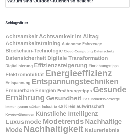
Warum sind Outdoor-Küchen so beliebt?
Schlagwörter
Achtsamkeit
Achtsamkeit im Alltag
Achtsamkeitstraining
Autonome Fahrzeuge
Blockchain-Technologie
Cloud-Computing
Datenschutz
Datensicherheit
Digitale Transformation
Effizienzsteigerung
Digitalisierung
Einrichtungstipps
Energieeffizienz
Elektromobilität
Entspannungstechniken
Entspannung
Gesunde
Erneuerbare Energien
Ernährungstipps
Ernährung
Gesundheit
Gesundheitsvorsorge
Kreislaufwirtschaft
Immunsystem stärken
Industrie 4.0
Künstliche Intelligenz
Kryptowährungen
Modetrends
Nachhaltige
Luxusmode
Nachhaltigkeit
Mode
Naturerlebnis