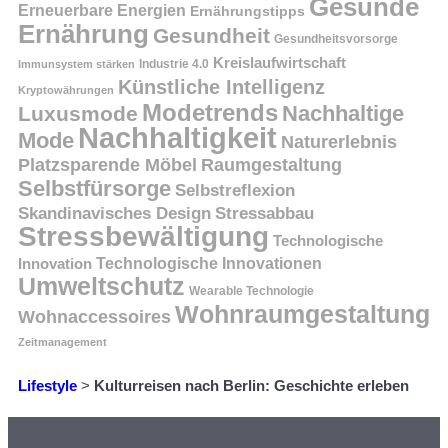
Gesunde
Erneuerbare Energien
Ernährungstipps
Ernährung
Gesundheit
Gesundheitsvorsorge
Kreislaufwirtschaft
Immunsystem stärken
Industrie 4.0
Künstliche Intelligenz
Kryptowährungen
Modetrends
Nachhaltige
Luxusmode
Nachhaltigkeit
Mode
Naturerlebnis
Platzsparende Möbel
Raumgestaltung
Selbstfürsorge
Selbstreflexion
Skandinavisches Design
Stressabbau
Stressbewältigung
Technologische
Innovation
Technologische Innovationen
Umweltschutz
Wearable Technologie
Wohnraumgestaltung
Wohnaccessoires
Zeitmanagement
Lifestyle
>
Kulturreisen nach Berlin: Geschichte erleben