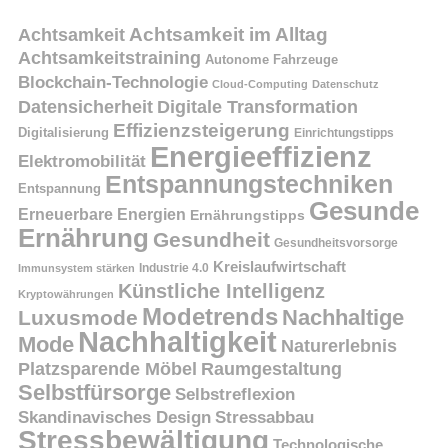
Achtsamkeit
Achtsamkeit im Alltag
Achtsamkeitstraining
Autonome Fahrzeuge
Blockchain-Technologie
Cloud-Computing
Datenschutz
Datensicherheit
Digitale Transformation
Effizienzsteigerung
Digitalisierung
Einrichtungstipps
Energieeffizienz
Elektromobilität
Entspannungstechniken
Entspannung
Gesunde
Erneuerbare Energien
Ernährungstipps
Ernährung
Gesundheit
Gesundheitsvorsorge
Kreislaufwirtschaft
Immunsystem stärken
Industrie 4.0
Künstliche Intelligenz
Kryptowährungen
Modetrends
Nachhaltige
Luxusmode
Nachhaltigkeit
Mode
Naturerlebnis
Platzsparende Möbel
Raumgestaltung
Selbstfürsorge
Selbstreflexion
Skandinavisches Design
Stressabbau
Stressbewältigung
Technologische