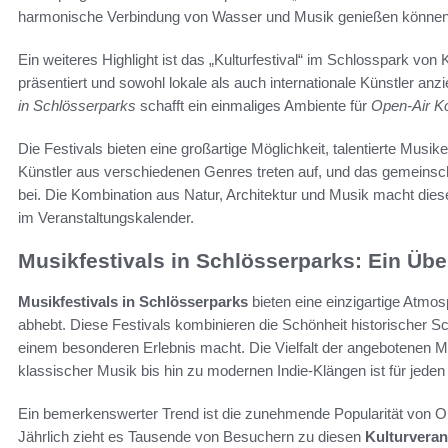
harmonische Verbindung von Wasser und Musik genießen können
Ein weiteres Highlight ist das „Kulturfestival“ im Schlosspark von
präsentiert und sowohl lokale als auch internationale Künstler an
in Schlösserparks
schafft ein einmaliges Ambiente für
Open-Air K
Die Festivals bieten eine großartige Möglichkeit, talentierte Musi
Künstler aus verschiedenen Genres treten auf, und das gemeinscha
bei. Die Kombination aus Natur, Architektur und Musik macht di
im Veranstaltungskalender.
Musikfestivals in Schlösserparks: Ein Übe
Musikfestivals in Schlösserparks
bieten eine einzigartige Atmos
abhebt. Diese Festivals kombinieren die Schönheit historischer S
einem besonderen Erlebnis macht. Die Vielfalt der angebotenen Mus
klassischer Musik bis hin zu modernen Indie-Klängen ist für jed
Ein bemerkenswerter Trend ist die zunehmende Popularität von Op
Jährlich zieht es Tausende von Besuchern zu diesen
Kulturveran