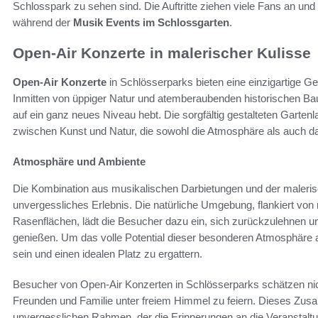
Schlosspark zu sehen sind. Die Auftritte ziehen viele Fans an u
während der
Musik Events im Schlossgarten
.
Open-Air Konzerte in malerischer Kulisse
Open-Air Konzerte
in Schlösserparks bieten eine einzigartige Ge
Inmitten von üppiger Natur und atemberaubenden historischen Bau
auf ein ganz neues Niveau hebt. Die sorgfältig gestalteten Garte
zwischen Kunst und Natur, die sowohl die Atmosphäre als auch da
Atmosphäre und Ambiente
Die Kombination aus musikalischen Darbietungen und der malerisc
unvergessliches Erlebnis. Die natürliche Umgebung, flankiert vo
Rasenflächen, lädt die Besucher dazu ein, sich zurückzulehnen u
genießen. Um das volle Potential dieser besonderen Atmosphäre a
sein und einen idealen Platz zu ergattern.
Besucher von Open-Air Konzerten in Schlösserparks schätzen nich
Freunden und Familie unter freiem Himmel zu feiern. Dieses Zusa
unvergesslichen Rahmen, der die Erinnerungen an die Veranstaltun