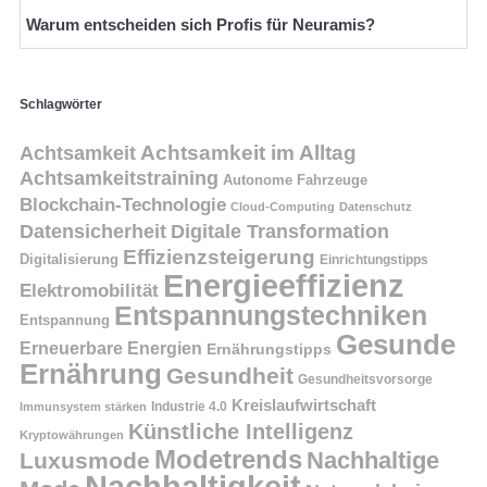
Warum entscheiden sich Profis für Neuramis?
Schlagwörter
Achtsamkeit
Achtsamkeit im Alltag
Achtsamkeitstraining
Autonome Fahrzeuge
Blockchain-Technologie
Cloud-Computing
Datenschutz
Datensicherheit
Digitale Transformation
Effizienzsteigerung
Digitalisierung
Einrichtungstipps
Energieeffizienz
Elektromobilität
Entspannungstechniken
Entspannung
Gesunde
Erneuerbare Energien
Ernährungstipps
Ernährung
Gesundheit
Gesundheitsvorsorge
Kreislaufwirtschaft
Immunsystem stärken
Industrie 4.0
Künstliche Intelligenz
Kryptowährungen
Modetrends
Nachhaltige
Luxusmode