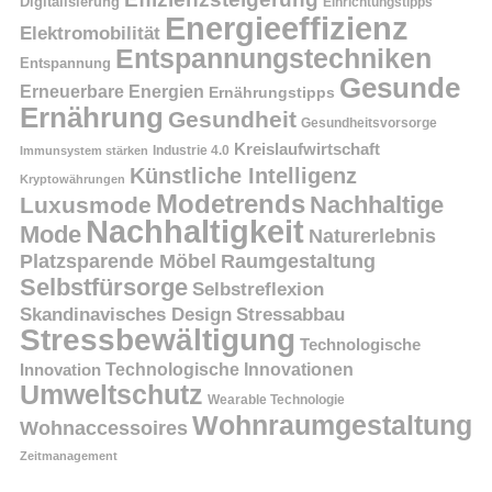
Digitalisierung
Einrichtungstipps
Energieeffizienz
Elektromobilität
Entspannungstechniken
Entspannung
Gesunde
Erneuerbare Energien
Ernährungstipps
Ernährung
Gesundheit
Gesundheitsvorsorge
Kreislaufwirtschaft
Immunsystem stärken
Industrie 4.0
Künstliche Intelligenz
Kryptowährungen
Modetrends
Nachhaltige
Luxusmode
Nachhaltigkeit
Mode
Naturerlebnis
Platzsparende Möbel
Raumgestaltung
Selbstfürsorge
Selbstreflexion
Skandinavisches Design
Stressabbau
Stressbewältigung
Technologische
Innovation
Technologische Innovationen
Umweltschutz
Wearable Technologie
Wohnraumgestaltung
Wohnaccessoires
Zeitmanagement