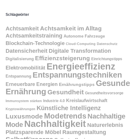
Schlagwörter
Achtsamkeit
Achtsamkeit im Alltag
Achtsamkeitstraining
Autonome Fahrzeuge
Blockchain-Technologie
Cloud-Computing
Datenschutz
Datensicherheit
Digitale Transformation
Effizienzsteigerung
Digitalisierung
Einrichtungstipps
Energieeffizienz
Elektromobilität
Entspannungstechniken
Entspannung
Gesunde
Erneuerbare Energien
Ernährungstipps
Ernährung
Gesundheit
Gesundheitsvorsorge
Kreislaufwirtschaft
Immunsystem stärken
Industrie 4.0
Künstliche Intelligenz
Kryptowährungen
Modetrends
Nachhaltige
Luxusmode
Nachhaltigkeit
Mode
Naturerlebnis
Platzsparende Möbel
Raumgestaltung