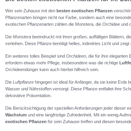
Wer sein Zuhause mit den
besten exotischen Pflanzen
verschöne
Pflanzenarten bringen nicht nur Farbe, sondern auch eine besond
exotischen Pflanzenarten zählen die Monstera, die Orchidee und di
Die
Monstera
beeindruckt mit ihren großen, auffälligen Blättern,
verleihen. Diese Pflanze benötigt helles, indirektes Licht und zei
Ein weiteres tolles Beispiel sind
Orchideen
, die für ihre eleganten
erfordern etwas mehr Pflege, insbesondere was die richtige
Luftf
Orchideendünger kann auch hierbei hilfreich sein.
Die
Luftpflanze
hingegen ist ideal für Anfänger, da sie keine Erde b
Wasser und Nährstoffen versorgt. Diese Pflanze entfaltet ihre Schö
dekorative Präsentation.
Die Berücksichtigung der speziellen Anforderungen jeder dieser ex
Wachstum
und eine langfristige Zufriedenheit. Mit ein wenig Au
exotischen Pflanzen
für sein Zuhause treffen und diesen beson