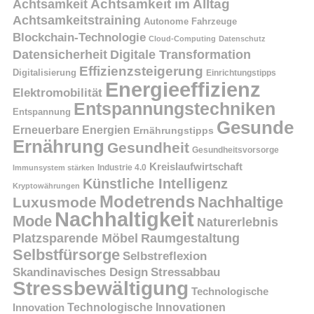
Achtsamkeit
Achtsamkeit im Alltag
Achtsamkeitstraining
Autonome Fahrzeuge
Blockchain-Technologie
Cloud-Computing
Datenschutz
Datensicherheit
Digitale Transformation
Effizienzsteigerung
Digitalisierung
Einrichtungstipps
Energieeffizienz
Elektromobilität
Entspannungstechniken
Entspannung
Gesunde
Erneuerbare Energien
Ernährungstipps
Ernährung
Gesundheit
Gesundheitsvorsorge
Kreislaufwirtschaft
Immunsystem stärken
Industrie 4.0
Künstliche Intelligenz
Kryptowährungen
Modetrends
Nachhaltige
Luxusmode
Nachhaltigkeit
Mode
Naturerlebnis
Platzsparende Möbel
Raumgestaltung
Selbstfürsorge
Selbstreflexion
Skandinavisches Design
Stressabbau
Stressbewältigung
Technologische
Innovation
Technologische Innovationen