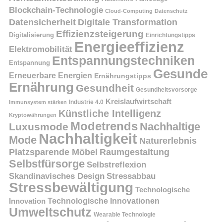
Blockchain-Technologie
Cloud-Computing
Datenschutz
Datensicherheit
Digitale Transformation
Effizienzsteigerung
Digitalisierung
Einrichtungstipps
Energieeffizienz
Elektromobilität
Entspannungstechniken
Entspannung
Gesunde
Erneuerbare Energien
Ernährungstipps
Ernährung
Gesundheit
Gesundheitsvorsorge
Kreislaufwirtschaft
Immunsystem stärken
Industrie 4.0
Künstliche Intelligenz
Kryptowährungen
Modetrends
Nachhaltige
Luxusmode
Nachhaltigkeit
Mode
Naturerlebnis
Platzsparende Möbel
Raumgestaltung
Selbstfürsorge
Selbstreflexion
Skandinavisches Design
Stressabbau
Stressbewältigung
Technologische
Innovation
Technologische Innovationen
Umweltschutz
Wearable Technologie