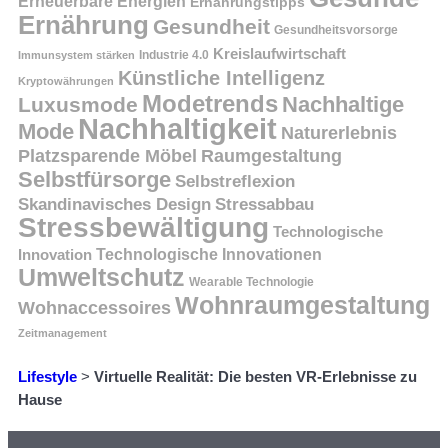
Erneuerbare Energien
Ernährungstipps
Ernährung
Gesundheit
Gesundheitsvorsorge
Kreislaufwirtschaft
Immunsystem stärken
Industrie 4.0
Künstliche Intelligenz
Kryptowährungen
Modetrends
Nachhaltige
Luxusmode
Nachhaltigkeit
Mode
Naturerlebnis
Platzsparende Möbel
Raumgestaltung
Selbstfürsorge
Selbstreflexion
Skandinavisches Design
Stressabbau
Stressbewältigung
Technologische
Innovation
Technologische Innovationen
Umweltschutz
Wearable Technologie
Wohnraumgestaltung
Wohnaccessoires
Zeitmanagement
Lifestyle
>
Virtuelle Realität: Die besten VR-Erlebnisse zu
Hause