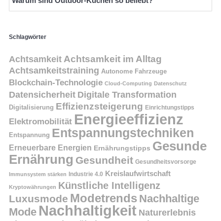
Warum sind Outdoor-Küchen so beliebt?
Schlagwörter
Achtsamkeit
Achtsamkeit im Alltag
Achtsamkeitstraining
Autonome Fahrzeuge
Blockchain-Technologie
Cloud-Computing
Datenschutz
Datensicherheit
Digitale Transformation
Effizienzsteigerung
Digitalisierung
Einrichtungstipps
Energieeffizienz
Elektromobilität
Entspannungstechniken
Entspannung
Gesunde
Erneuerbare Energien
Ernährungstipps
Ernährung
Gesundheit
Gesundheitsvorsorge
Kreislaufwirtschaft
Immunsystem stärken
Industrie 4.0
Künstliche Intelligenz
Kryptowährungen
Modetrends
Nachhaltige
Luxusmode
Nachhaltigkeit
Mode
Naturerlebnis