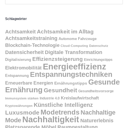
Schlagwörter
Achtsamkeit
Achtsamkeit im Alltag
Achtsamkeitstraining
Autonome Fahrzeuge
Blockchain-Technologie
Cloud-Computing
Datenschutz
Datensicherheit
Digitale Transformation
Effizienzsteigerung
Digitalisierung
Einrichtungstipps
Energieeffizienz
Elektromobilität
Entspannungstechniken
Entspannung
Gesunde
Erneuerbare Energien
Ernährungstipps
Ernährung
Gesundheit
Gesundheitsvorsorge
Kreislaufwirtschaft
Immunsystem stärken
Industrie 4.0
Künstliche Intelligenz
Kryptowährungen
Modetrends
Nachhaltige
Luxusmode
Nachhaltigkeit
Mode
Naturerlebnis
Platzsparende Möbel
Raumgestaltung