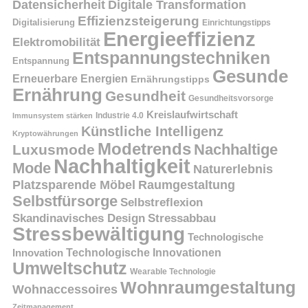
Datensicherheit
Digitale Transformation
Effizienzsteigerung
Digitalisierung
Einrichtungstipps
Energieeffizienz
Elektromobilität
Entspannungstechniken
Entspannung
Gesunde
Erneuerbare Energien
Ernährungstipps
Ernährung
Gesundheit
Gesundheitsvorsorge
Kreislaufwirtschaft
Immunsystem stärken
Industrie 4.0
Künstliche Intelligenz
Kryptowährungen
Modetrends
Nachhaltige
Luxusmode
Nachhaltigkeit
Mode
Naturerlebnis
Platzsparende Möbel
Raumgestaltung
Selbstfürsorge
Selbstreflexion
Skandinavisches Design
Stressabbau
Stressbewältigung
Technologische
Innovation
Technologische Innovationen
Umweltschutz
Wearable Technologie
Wohnraumgestaltung
Wohnaccessoires
Zeitmanagement