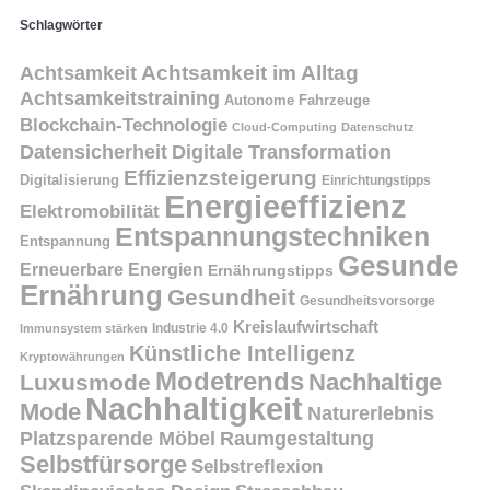
Schlagwörter
Achtsamkeit
Achtsamkeit im Alltag
Achtsamkeitstraining
Autonome Fahrzeuge
Blockchain-Technologie
Cloud-Computing
Datenschutz
Datensicherheit
Digitale Transformation
Effizienzsteigerung
Digitalisierung
Einrichtungstipps
Energieeffizienz
Elektromobilität
Entspannungstechniken
Entspannung
Gesunde
Erneuerbare Energien
Ernährungstipps
Ernährung
Gesundheit
Gesundheitsvorsorge
Kreislaufwirtschaft
Immunsystem stärken
Industrie 4.0
Künstliche Intelligenz
Kryptowährungen
Modetrends
Nachhaltige
Luxusmode
Nachhaltigkeit
Mode
Naturerlebnis
Platzsparende Möbel
Raumgestaltung
Selbstfürsorge
Selbstreflexion