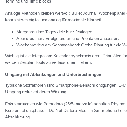
Termine und Time blocks.
Analoge Methoden bleiben wertvoll: Bullet Journal, Wochenplaner o
kombinieren digital und analog für maximale Klarheit.
Morgenroutine: Tagesziele kurz festlegen.
Abendroutinen: Erfolge prüfen und Prioritäten anpassen.
Wochenreview am Sonntagabend: Grobe Planung für die W
Wichtig ist die Integration: Kalender synchronisieren, Prioritäten 
werden Zeitplan Tools zu verlässlichen Helfern.
Umgang mit Ablenkungen und Unterbrechungen
Typische Störfaktoren sind Smartphone‑Benachrichtigungen, E‑Mai
Umgang reduziert deren Wirkung.
Fokusstrategien wie Pomodoro (25/5‑Intervalle) schaffen Rhythm
Konzentrationsphasen. Do‑Not‑Disturb‑Modi im Smartphone helfen
Abschirmung.