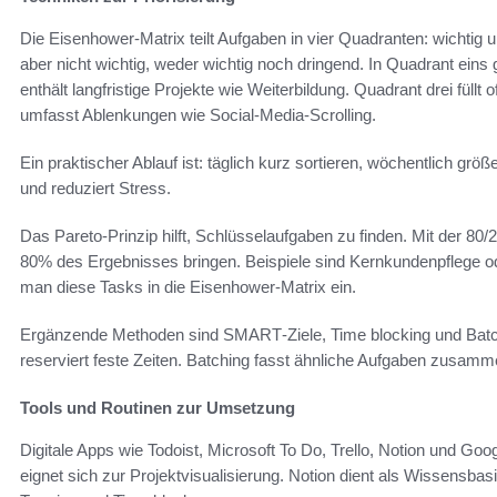
Die Eisenhower-Matrix teilt Aufgaben in vier Quadranten: wichtig u
aber nicht wichtig, weder wichtig noch dringend. In Quadrant eins
enthält langfristige Projekte wie Weiterbildung. Quadrant drei füllt
umfasst Ablenkungen wie Social‑Media‑Scrolling.
Ein praktischer Ablauf ist: täglich kurz sortieren, wöchentlich g
und reduziert Stress.
Das Pareto-Prinzip hilft, Schlüsselaufgaben zu finden. Mit der 80/2
80% des Ergebnisses bringen. Beispiele sind Kernkundenpflege o
man diese Tasks in die Eisenhower-Matrix ein.
Ergänzende Methoden sind SMART‑Ziele, Time blocking und Batc
reserviert feste Zeiten. Batching fasst ähnliche Aufgaben zusam
Tools und Routinen zur Umsetzung
Digitale Apps wie Todoist, Microsoft To Do, Trello, Notion und Goog
eignet sich zur Projektvisualisierung. Notion dient als Wissensbas