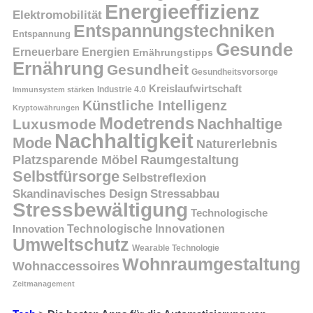
Energieeffizienz
Elektromobilität
Entspannungstechniken
Entspannung
Gesunde
Erneuerbare Energien
Ernährungstipps
Ernährung
Gesundheit
Gesundheitsvorsorge
Kreislaufwirtschaft
Immunsystem stärken
Industrie 4.0
Künstliche Intelligenz
Kryptowährungen
Modetrends
Nachhaltige
Luxusmode
Nachhaltigkeit
Mode
Naturerlebnis
Platzsparende Möbel
Raumgestaltung
Selbstfürsorge
Selbstreflexion
Skandinavisches Design
Stressabbau
Stressbewältigung
Technologische
Innovation
Technologische Innovationen
Umweltschutz
Wearable Technologie
Wohnraumgestaltung
Wohnaccessoires
Zeitmanagement