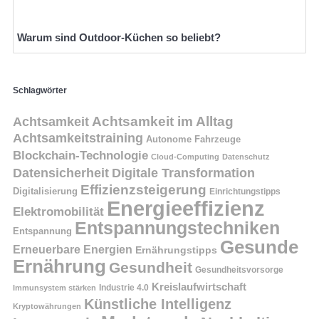
Warum sind Outdoor-Küchen so beliebt?
Schlagwörter
Achtsamkeit
Achtsamkeit im Alltag
Achtsamkeitstraining
Autonome Fahrzeuge
Blockchain-Technologie
Cloud-Computing
Datenschutz
Datensicherheit
Digitale Transformation
Effizienzsteigerung
Digitalisierung
Einrichtungstipps
Energieeffizienz
Elektromobilität
Entspannungstechniken
Entspannung
Gesunde
Erneuerbare Energien
Ernährungstipps
Ernährung
Gesundheit
Gesundheitsvorsorge
Kreislaufwirtschaft
Immunsystem stärken
Industrie 4.0
Künstliche Intelligenz
Kryptowährungen