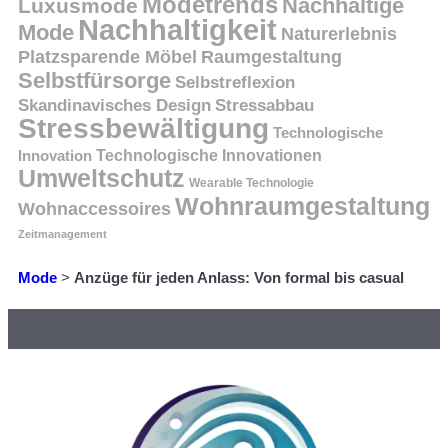
Modetrends
Nachhaltige
Luxusmode
Nachhaltigkeit
Mode
Naturerlebnis
Platzsparende Möbel
Raumgestaltung
Selbstfürsorge
Selbstreflexion
Skandinavisches Design
Stressabbau
Stressbewältigung
Technologische
Innovation
Technologische Innovationen
Umweltschutz
Wearable Technologie
Wohnraumgestaltung
Wohnaccessoires
Zeitmanagement
Mode
>
Anzüge für jeden Anlass: Von formal bis casual