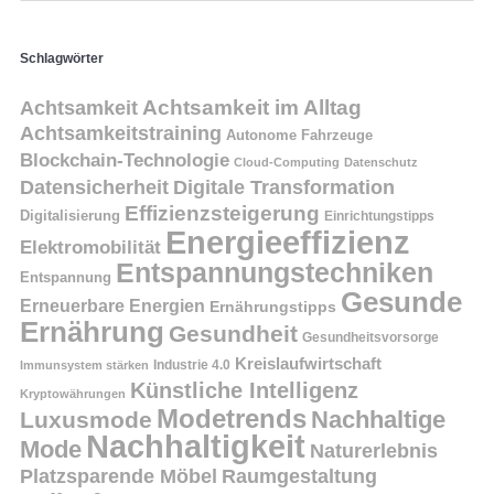
Schlagwörter
Achtsamkeit
Achtsamkeit im Alltag
Achtsamkeitstraining
Autonome Fahrzeuge
Blockchain-Technologie
Cloud-Computing
Datenschutz
Datensicherheit
Digitale Transformation
Effizienzsteigerung
Digitalisierung
Einrichtungstipps
Energieeffizienz
Elektromobilität
Entspannungstechniken
Entspannung
Gesunde
Erneuerbare Energien
Ernährungstipps
Ernährung
Gesundheit
Gesundheitsvorsorge
Kreislaufwirtschaft
Immunsystem stärken
Industrie 4.0
Künstliche Intelligenz
Kryptowährungen
Modetrends
Nachhaltige
Luxusmode
Nachhaltigkeit
Mode
Naturerlebnis
Platzsparende Möbel
Raumgestaltung