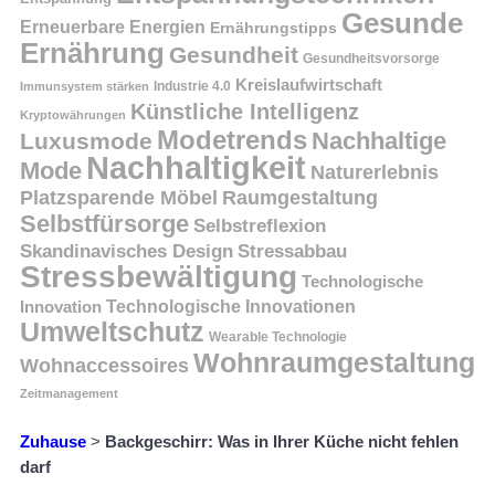
Gesunde
Erneuerbare Energien
Ernährungstipps
Ernährung
Gesundheit
Gesundheitsvorsorge
Kreislaufwirtschaft
Immunsystem stärken
Industrie 4.0
Künstliche Intelligenz
Kryptowährungen
Modetrends
Nachhaltige
Luxusmode
Nachhaltigkeit
Mode
Naturerlebnis
Platzsparende Möbel
Raumgestaltung
Selbstfürsorge
Selbstreflexion
Skandinavisches Design
Stressabbau
Stressbewältigung
Technologische
Innovation
Technologische Innovationen
Umweltschutz
Wearable Technologie
Wohnraumgestaltung
Wohnaccessoires
Zeitmanagement
Zuhause
>
Backgeschirr: Was in Ihrer Küche nicht fehlen
darf