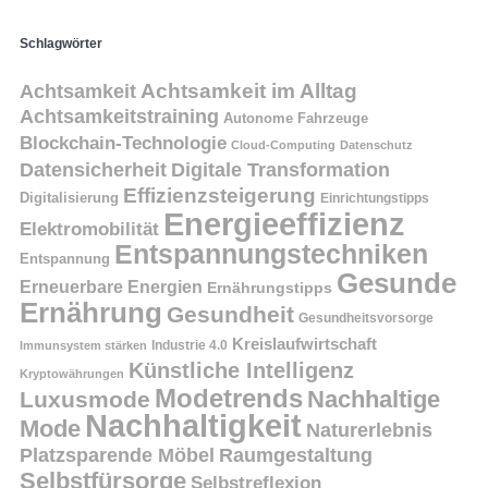
Schlagwörter
Achtsamkeit
Achtsamkeit im Alltag
Achtsamkeitstraining
Autonome Fahrzeuge
Blockchain-Technologie
Cloud-Computing
Datenschutz
Datensicherheit
Digitale Transformation
Effizienzsteigerung
Digitalisierung
Einrichtungstipps
Energieeffizienz
Elektromobilität
Entspannungstechniken
Entspannung
Gesunde
Erneuerbare Energien
Ernährungstipps
Ernährung
Gesundheit
Gesundheitsvorsorge
Kreislaufwirtschaft
Immunsystem stärken
Industrie 4.0
Künstliche Intelligenz
Kryptowährungen
Modetrends
Nachhaltige
Luxusmode
Nachhaltigkeit
Mode
Naturerlebnis
Platzsparende Möbel
Raumgestaltung
Selbstfürsorge
Selbstreflexion