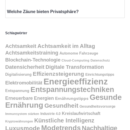
Welche Zäune bieten Privatsphäre?
Schlagwörter
Achtsamkeit
Achtsamkeit im Alltag
Achtsamkeitstraining
Autonome Fahrzeuge
Blockchain-Technologie
Cloud-Computing
Datenschutz
Datensicherheit
Digitale Transformation
Effizienzsteigerung
Digitalisierung
Einrichtungstipps
Energieeffizienz
Elektromobilität
Entspannungstechniken
Entspannung
Gesunde
Erneuerbare Energien
Ernährungstipps
Ernährung
Gesundheit
Gesundheitsvorsorge
Kreislaufwirtschaft
Immunsystem stärken
Industrie 4.0
Künstliche Intelligenz
Kryptowährungen
Modetrends
Nachhaltige
Luxusmode