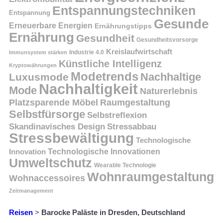
Entspannungstechniken
Entspannung
Gesunde
Erneuerbare Energien
Ernährungstipps
Ernährung
Gesundheit
Gesundheitsvorsorge
Kreislaufwirtschaft
Immunsystem stärken
Industrie 4.0
Künstliche Intelligenz
Kryptowährungen
Modetrends
Nachhaltige
Luxusmode
Nachhaltigkeit
Mode
Naturerlebnis
Platzsparende Möbel
Raumgestaltung
Selbstfürsorge
Selbstreflexion
Skandinavisches Design
Stressabbau
Stressbewältigung
Technologische
Innovation
Technologische Innovationen
Umweltschutz
Wearable Technologie
Wohnraumgestaltung
Wohnaccessoires
Zeitmanagement
Reisen
>
Barocke Paläste in Dresden, Deutschland