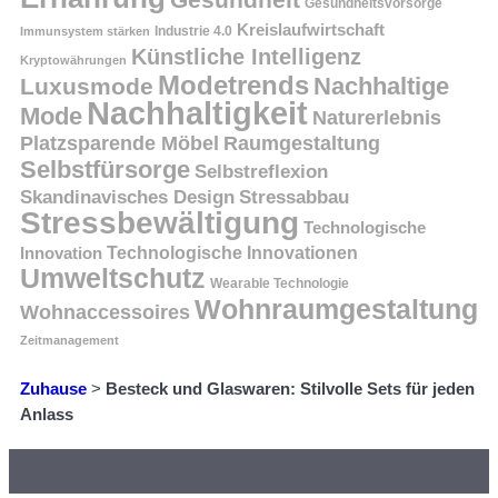
Gesundheitsvorsorge
Kreislaufwirtschaft
Immunsystem stärken
Industrie 4.0
Künstliche Intelligenz
Kryptowährungen
Modetrends
Nachhaltige
Luxusmode
Nachhaltigkeit
Mode
Naturerlebnis
Platzsparende Möbel
Raumgestaltung
Selbstfürsorge
Selbstreflexion
Skandinavisches Design
Stressabbau
Stressbewältigung
Technologische
Innovation
Technologische Innovationen
Umweltschutz
Wearable Technologie
Wohnraumgestaltung
Wohnaccessoires
Zeitmanagement
Zuhause
>
Besteck und Glaswaren: Stilvolle Sets für jeden
Anlass