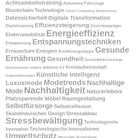
Achtsamkeitstraining
Autonome Fahrzeuge
Blockchain-Technologie
Cloud-Computing
Datenschutz
Datensicherheit
Digitale Transformation
Effizienzsteigerung
Digitalisierung
Einrichtungstipps
Energieeffizienz
Elektromobilität
Entspannungstechniken
Entspannung
Gesunde
Erneuerbare Energien
Ernährungstipps
Ernährung
Gesundheit
Gesundheitsvorsorge
Kreislaufwirtschaft
Immunsystem stärken
Industrie 4.0
Künstliche Intelligenz
Kryptowährungen
Modetrends
Nachhaltige
Luxusmode
Nachhaltigkeit
Mode
Naturerlebnis
Platzsparende Möbel
Raumgestaltung
Selbstfürsorge
Selbstreflexion
Skandinavisches Design
Stressabbau
Stressbewältigung
Technologische
Innovation
Technologische Innovationen
Umweltschutz
Wearable Technologie