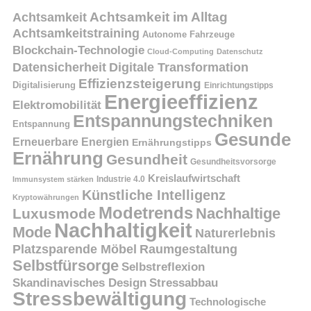
Achtsamkeit
Achtsamkeit im Alltag
Achtsamkeitstraining
Autonome Fahrzeuge
Blockchain-Technologie
Cloud-Computing
Datenschutz
Datensicherheit
Digitale Transformation
Effizienzsteigerung
Digitalisierung
Einrichtungstipps
Energieeffizienz
Elektromobilität
Entspannungstechniken
Entspannung
Gesunde
Erneuerbare Energien
Ernährungstipps
Ernährung
Gesundheit
Gesundheitsvorsorge
Kreislaufwirtschaft
Immunsystem stärken
Industrie 4.0
Künstliche Intelligenz
Kryptowährungen
Modetrends
Nachhaltige
Luxusmode
Nachhaltigkeit
Mode
Naturerlebnis
Platzsparende Möbel
Raumgestaltung
Selbstfürsorge
Selbstreflexion
Skandinavisches Design
Stressabbau
Stressbewältigung
Technologische