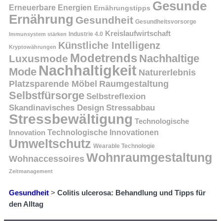
Gesunde
Erneuerbare Energien
Ernährungstipps
Ernährung
Gesundheit
Gesundheitsvorsorge
Kreislaufwirtschaft
Immunsystem stärken
Industrie 4.0
Künstliche Intelligenz
Kryptowährungen
Modetrends
Nachhaltige
Luxusmode
Nachhaltigkeit
Mode
Naturerlebnis
Platzsparende Möbel
Raumgestaltung
Selbstfürsorge
Selbstreflexion
Skandinavisches Design
Stressabbau
Stressbewältigung
Technologische
Innovation
Technologische Innovationen
Umweltschutz
Wearable Technologie
Wohnraumgestaltung
Wohnaccessoires
Zeitmanagement
Gesundheit
>
Colitis ulcerosa: Behandlung und Tipps für
den Alltag