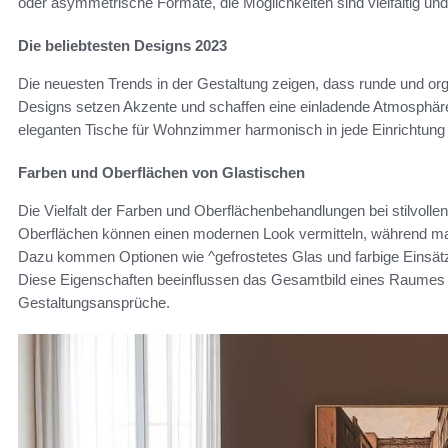
oder asymmetrische Formate, die Möglichkeiten sind vielfältig un
Die beliebtesten Designs 2023
Die neuesten Trends in der Gestaltung zeigen, dass runde und o
Designs setzen Akzente und schaffen eine einladende Atmosphäre
eleganten Tische für Wohnzimmer harmonisch in jede Einrichtung 
Farben und Oberflächen von Glastischen
Die Vielfalt der Farben und Oberflächenbehandlungen bei stilvol
Oberflächen können einen modernen Look vermitteln, während mat
Dazu kommen Optionen wie ^gefrostetes Glas und farbige Einsätze
Diese Eigenschaften beeinflussen das Gesamtbild eines Raumes e
Gestaltungsansprüche.