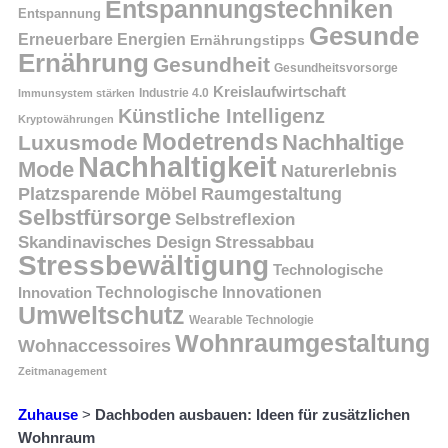
Entspannungstechniken
Entspannung
Gesunde
Erneuerbare Energien
Ernährungstipps
Ernährung
Gesundheit
Gesundheitsvorsorge
Kreislaufwirtschaft
Immunsystem stärken
Industrie 4.0
Künstliche Intelligenz
Kryptowährungen
Modetrends
Nachhaltige
Luxusmode
Nachhaltigkeit
Mode
Naturerlebnis
Platzsparende Möbel
Raumgestaltung
Selbstfürsorge
Selbstreflexion
Skandinavisches Design
Stressabbau
Stressbewältigung
Technologische
Innovation
Technologische Innovationen
Umweltschutz
Wearable Technologie
Wohnraumgestaltung
Wohnaccessoires
Zeitmanagement
Zuhause
>
Dachboden ausbauen: Ideen für zusätzlichen
Wohnraum